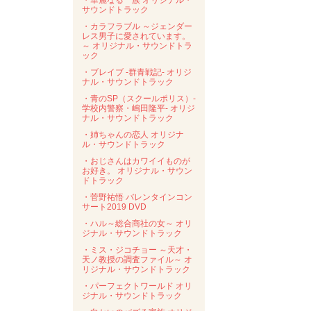
・華麗なる一族 オリジナル・
サウンドトラック
・カラフラブル ～ジェンダー
レス男子に愛されています。
～ オリジナル・サウンドトラ
ック
・ブレイブ -群青戦記- オリジ
ナル・サウンドトラック
・青のSP（スクールポリス）-
学校内警察・嶋田隆平- オリジ
ナル・サウンドトラック
・姉ちゃんの恋人 オリジナ
ル・サウンドトラック
・おじさんはカワイイものが
お好き。 オリジナル・サウン
ドトラック
・菅野祐悟 バレンタインコン
サート2019 DVD
・ハル～総合商社の女～ オリ
ジナル・サウンドトラック
・ミス・ジコチョー ～天才・
天ノ教授の調査ファイル～ オ
リジナル・サウンドトラック
・パーフェクトワールド オリ
ジナル・サウンドトラック