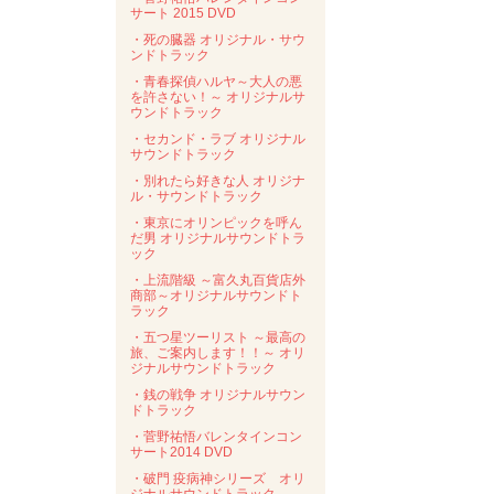
サート 2015 DVD
・死の臓器 オリジナル・サウ
ンドトラック
・青春探偵ハルヤ～大人の悪
を許さない！～ オリジナルサ
ウンドトラック
・セカンド・ラブ オリジナル
サウンドトラック
・別れたら好きな人 オリジナ
ル・サウンドトラック
・東京にオリンピックを呼ん
だ男 オリジナルサウンドトラ
ック
・上流階級 ～富久丸百貨店外
商部～オリジナルサウンドト
ラック
・五つ星ツーリスト ～最高の
旅、ご案内します！！～ オリ
ジナルサウンドトラック
・銭の戦争 オリジナルサウン
ドトラック
・菅野祐悟バレンタインコン
サート2014 DVD
・破門 疫病神シリーズ オリ