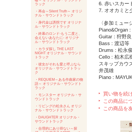
嘘～ オリジナル・サウンドト
6. 赤いスカー
ラック
7. オオカミと
・再会～Silent Truth～ オリジ
ナル・サウンドトラック
・身代金は誘拐です オリジナ
〈参加ミュー
ル・サウンドトラック
Piano&Orga
・終幕のロンド-もう二度と、
Guitar : 
会えないあなたに- オリジナ
ル・サウンドトラック
Bass : 渡辺
・カラダ探し THE LAST
Drums : 松
NIGHT オリジナル・サウンド
Cello : 柏木
トラック
スキップカウズ（M
・彼女がそれも愛と呼ぶなら
オリジナル・サウンドトラッ
井茂雄
ク
Piano : MAY
・REQUIEM～ある作曲家の物
語～ オリジナル・サウンドト
ラック
買い物を続
・モンスター オリジナル・サ
ウンドトラック
この商品に
・リビングの松永さん オリジ
この商品を
ナル・サウンドトラック
・DAUGHTER オリジナル・
サウンドトラック
・ 
・合理的にあり得ない～探