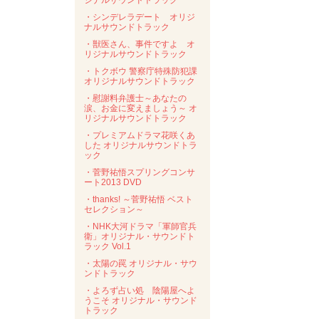
ジナルサウンドトラック
・シンデレラデート オリジ
ナルサウンドトラック
・獣医さん、事件ですよ オ
リジナルサウンドトラック
・トクボウ 警察庁特殊防犯課
オリジナルサウンドトラック
・慰謝料弁護士～あなたの
涙、お金に変えましょう～ オ
リジナルサウンドトラック
・プレミアムドラマ花咲くあ
した オリジナルサウンドトラ
ック
・菅野祐悟スプリングコンサ
ート2013 DVD
・thanks! ～菅野祐悟 ベスト
セレクション～
・NHK大河ドラマ「軍師官兵
衛」オリジナル・サウンドト
ラック Vol.1
・太陽の罠 オリジナル・サウ
ンドトラック
・よろず占い処 陰陽屋へよ
うこそ オリジナル・サウンド
トラック