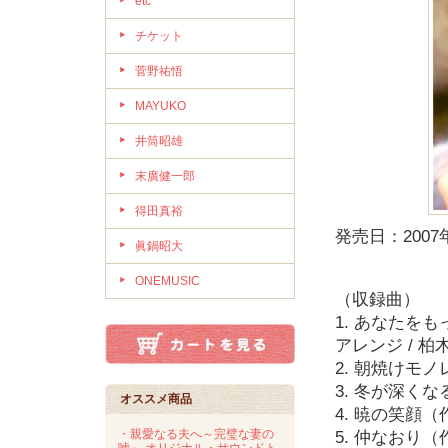
etc
チケット
菅野祐悟
MAYUKO
井筒昭雄
末廣健一郎
得田真裕
発売日：2007
眞鍋昭大
ONEMUSIC
（収録曲）
1. あなたを
アレンジ / 柏
2. 朝焼けモノ
3. 冬が深くな
オススメ商品
4. 暁の笑顔（
・親愛なる夫へ～完璧な妻の
5. 仲なおり（