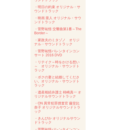
ウンドトラック
・明日の約束 オリジナル・サ
ウンドトラック
・映画 亜人 オリジナル・サウ
ンドトラック
・菅野祐悟 交響曲第1番～The
Border～
・家政夫のミタゾノ オリジ
ナル・サウンドトラック
・菅野祐悟バレンタインコン
サート 2016 DVD
・リテイク～時をかける想い
～ オリジナル・サウンドト
ラック
・ボクの妻と結婚してくださ
い。オリジナル・サウンドト
ラック
・遺産相続弁護士 柿崎真一 オ
リジナルサウンドトラック
・ON 異常犯罪捜査官 藤堂比
奈子 オリジナルサウンドトラ
ック
・きんぴか オリジナルサウン
ドトラック
・菅野祐悟バレンタインコン