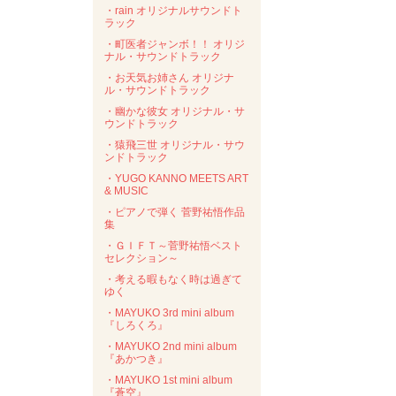
・rain オリジナルサウンドト
ラック
・町医者ジャンボ！！ オリジ
ナル・サウンドトラック
・お天気お姉さん オリジナ
ル・サウンドトラック
・幽かな彼女 オリジナル・サ
ウンドトラック
・猿飛三世 オリジナル・サウ
ンドトラック
・YUGO KANNO MEETS ART
& MUSIC
・ピアノで弾く 菅野祐悟作品
集
・ＧＩＦＴ～菅野祐悟ベスト
セレクション～
・考える暇もなく時は過ぎて
ゆく
・MAYUKO 3rd mini album
『しろくろ』
・MAYUKO 2nd mini album
『あかつき』
・MAYUKO 1st mini album
『蒼空』