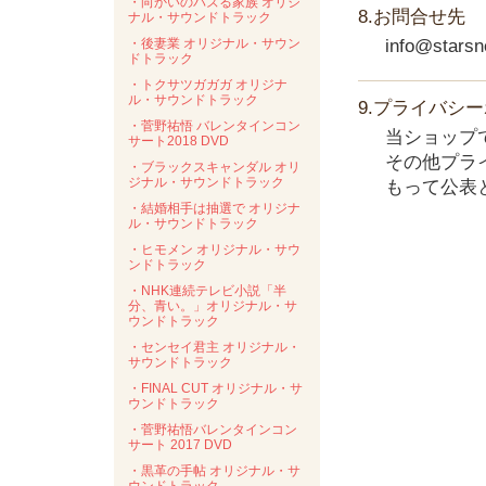
・向かいのバズる家族 オリジ
8.お問合せ先
ナル・サウンドトラック
・後妻業 オリジナル・サウン
info@starsne
ドトラック
・トクサツガガガ オリジナ
ル・サウンドトラック
9.プライバシ
・菅野祐悟 バレンタインコン
当ショップ
サート2018 DVD
その他プラ
・ブラックスキャンダル オリ
ジナル・サウンドトラック
もって公表
・結婚相手は抽選で オリジナ
ル・サウンドトラック
・ヒモメン オリジナル・サウ
ンドトラック
・NHK連続テレビ小説「半
分、青い。」オリジナル・サ
ウンドトラック
・センセイ君主 オリジナル・
サウンドトラック
・FINAL CUT オリジナル・サ
ウンドトラック
・菅野祐悟バレンタインコン
サート 2017 DVD
・黒革の手帖 オリジナル・サ