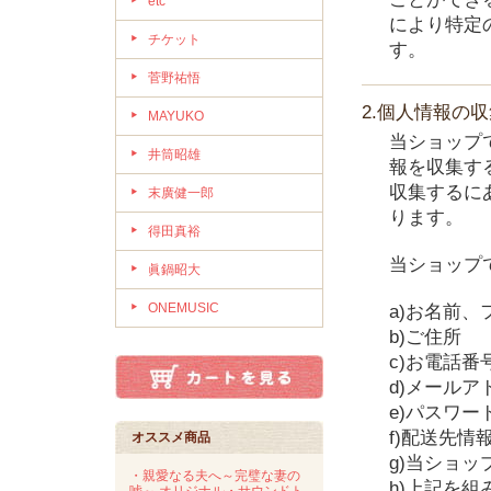
etc
により特定
チケット
す。
菅野祐悟
2.個人情報の
MAYUKO
当ショップ
井筒昭雄
報を収集す
収集するに
末廣健一郎
ります。
得田真裕
当ショップ
眞鍋昭大
ONEMUSIC
a)お名前、
b)ご住所
c)お電話番
d)メールア
e)パスワー
f)配送先情
オススメ商品
g)当ショ
・親愛なる夫へ～完璧な妻の
h)上記を