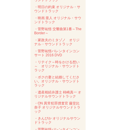
ウンドトラック
・明日の約束 オリジナル・サ
ウンドトラック
・映画 亜人 オリジナル・サウ
ンドトラック
・菅野祐悟 交響曲第1番～The
Border～
・家政夫のミタゾノ オリジ
ナル・サウンドトラック
・菅野祐悟バレンタインコン
サート 2016 DVD
・リテイク～時をかける想い
～ オリジナル・サウンドト
ラック
・ボクの妻と結婚してくださ
い。オリジナル・サウンドト
ラック
・遺産相続弁護士 柿崎真一 オ
リジナルサウンドトラック
・ON 異常犯罪捜査官 藤堂比
奈子 オリジナルサウンドトラ
ック
・きんぴか オリジナルサウン
ドトラック
・菅野祐悟バレンタインコン