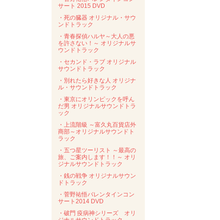
サート 2015 DVD
・死の臓器 オリジナル・サウ
ンドトラック
・青春探偵ハルヤ～大人の悪
を許さない！～ オリジナルサ
ウンドトラック
・セカンド・ラブ オリジナル
サウンドトラック
・別れたら好きな人 オリジナ
ル・サウンドトラック
・東京にオリンピックを呼ん
だ男 オリジナルサウンドトラ
ック
・上流階級 ～富久丸百貨店外
商部～オリジナルサウンドト
ラック
・五つ星ツーリスト ～最高の
旅、ご案内します！！～ オリ
ジナルサウンドトラック
・銭の戦争 オリジナルサウン
ドトラック
・菅野祐悟バレンタインコン
サート2014 DVD
・破門 疫病神シリーズ オリ