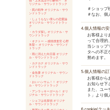
偵・上水流涼子の解明～ オ
リジナル・サウンドトラック
＃ショップ
・罠の戦争 オリジナル・サウ
ンドトラック
＃なお、個
・しょうもない僕らの恋愛論
オリジナル・サウンドトラッ
ク
4.個人情報の
・カラダ探し オリジナル・サ
お客様より
ウンドトラック
って合理的
・オクトー ～感情捜査官 心野
朱梨～ オリジナル・サウンド
当ショップ
トラック
タへの不正
・雨に消えた向日葵 オリジナ
努めます。
ル・サウンドトラック
・カナカナ オリジナル・サウ
ンドトラック
5.個人情報の
・金魚妻 オリジナル・サウン
ドトラック
お客様から
・おいハンサム！！ オリジナ
お知らせ下
ル・サウンドトラック
また、ユー
・アンラッキーガール！ オリ
ト」より個
ジナル・サウンドトラック
・シェフは名探偵 オリジナ
ル・サウンドトラック
6.cookie(