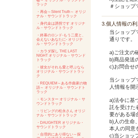
嘘～ オリジナル・サウンドト
ラック
＃ショップ
・再会～Silent Truth～ オリジ
ナル・サウンドトラック
3.個人情報の
・身代金は誘拐です オリジナ
ル・サウンドトラック
当ショップ
・終幕のロンド-もう二度と、
通りです。
会えないあなたに- オリジナ
ル・サウンドトラック
・カラダ探し THE LAST
a)ご注文の
NIGHT オリジナル・サウンド
b)商品発送
トラック
c)お問合せ
・彼女がそれも愛と呼ぶなら
オリジナル・サウンドトラッ
ク
当ショップ
・REQUIEM～ある作曲家の物
人情報を開
語～ オリジナル・サウンドト
ラック
・モンスター オリジナル・サ
a)法令に
ウンドトラック
託を受けた
・リビングの松永さん オリジ
要がある場
ナル・サウンドトラック
b)人の生
・DAUGHTER オリジナル・
サウンドトラック
本人の同意
・合理的にあり得ない～探
c)当ショ