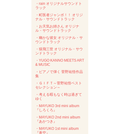
・rain オリジナルサウンドト
ラック
・町医者ジャンボ！！ オリジ
ナル・サウンドトラック
・お天気お姉さん オリジナ
ル・サウンドトラック
・幽かな彼女 オリジナル・サ
ウンドトラック
・猿飛三世 オリジナル・サウ
ンドトラック
・YUGO KANNO MEETS ART
& MUSIC
・ピアノで弾く 菅野祐悟作品
集
・ＧＩＦＴ～菅野祐悟ベスト
セレクション～
・考える暇もなく時は過ぎて
ゆく
・MAYUKO 3rd mini album
『しろくろ』
・MAYUKO 2nd mini album
『あかつき』
・MAYUKO 1st mini album
『蒼空』