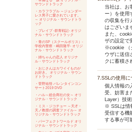
・華麗なる一族 オリジナル・
サウンドトラック
当社は、お客
・カラフラブル ～ジェンダー
ー）を使用
レス男子に愛されています。
～ オリジナル・サウンドトラ
の収集を行
ック
はございま
・ブレイブ -群青戦記- オリジ
また、coo
ナル・サウンドトラック
ザの設定で
・青のSP（スクールポリス）-
学校内警察・嶋田隆平- オリジ
※cooki
ナル・サウンドトラック
ウザに送信
・姉ちゃんの恋人 オリジナ
クに蓄積さ
ル・サウンドトラック
・おじさんはカワイイものが
お好き。 オリジナル・サウン
ドトラック
7.SSLの使用
・菅野祐悟 バレンタインコン
個人情報の
サート2019 DVD
受、妨害また
・ハル～総合商社の女～ オリ
Layer）
ジナル・サウンドトラック
※ SSL
・ミス・ジコチョー ～天才・
天ノ教授の調査ファイル～ オ
受信する機
リジナル・サウンドトラック
する事が可
・パーフェクトワールド オリ
ジナル・サウンドトラック