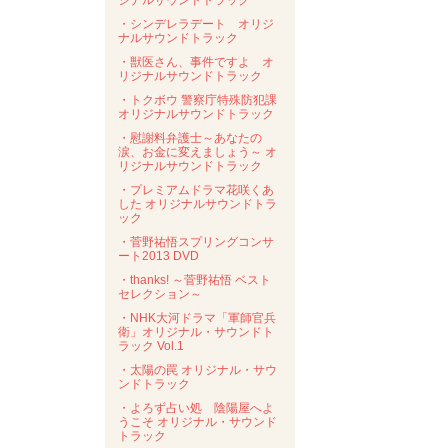
ジナルサウンドトラック
・シンデレラデート オリジ
ナルサウンドトラック
・獣医さん、事件ですよ オ
リジナルサウンドトラック
・トクボウ 警察庁特殊防犯課
オリジナルサウンドトラック
・慰謝料弁護士～あなたの
涙、お金に変えましょう～ オ
リジナルサウンドトラック
・プレミアムドラマ花咲くあ
した オリジナルサウンドトラ
ック
・菅野祐悟スプリングコンサ
ート2013 DVD
・thanks! ～菅野祐悟 ベスト
セレクション～
・NHK大河ドラマ「軍師官兵
衛」オリジナル・サウンドト
ラック Vol.1
・太陽の罠 オリジナル・サウ
ンドトラック
・よろず占い処 陰陽屋へよ
うこそ オリジナル・サウンド
トラック