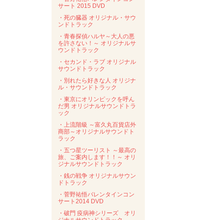
サート 2015 DVD
・死の臓器 オリジナル・サウ
ンドトラック
・青春探偵ハルヤ～大人の悪
を許さない！～ オリジナルサ
ウンドトラック
・セカンド・ラブ オリジナル
サウンドトラック
・別れたら好きな人 オリジナ
ル・サウンドトラック
・東京にオリンピックを呼ん
だ男 オリジナルサウンドトラ
ック
・上流階級 ～富久丸百貨店外
商部～オリジナルサウンドト
ラック
・五つ星ツーリスト ～最高の
旅、ご案内します！！～ オリ
ジナルサウンドトラック
・銭の戦争 オリジナルサウン
ドトラック
・菅野祐悟バレンタインコン
サート2014 DVD
・破門 疫病神シリーズ オリ