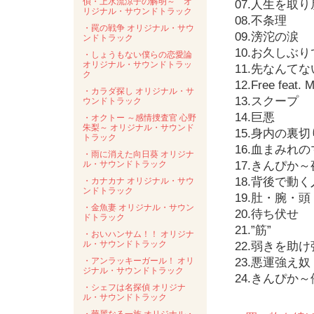
偵・上水流涼子の解明～ オ
07.人生を取
リジナル・サウンドトラック
08.不条理
・罠の戦争 オリジナル・サウ
09.滂沱の涙
ンドトラック
10.お久しぶ
・しょうもない僕らの恋愛論
オリジナル・サウンドトラッ
11.先なんてな
ク
12.Free feat. 
・カラダ探し オリジナル・サ
13.スクープ
ウンドトラック
14.巨悪
・オクトー ～感情捜査官 心野
朱梨～ オリジナル・サウンド
15.身内の裏切
トラック
16.血まみれ
・雨に消えた向日葵 オリジナ
ル・サウンドトラック
17.きんぴか
18.背後で動
・カナカナ オリジナル・サウ
ンドトラック
19.肚・腕・頭
・金魚妻 オリジナル・サウン
20.待ち伏せ
ドトラック
21.”筋”
・おいハンサム！！ オリジナ
ル・サウンドトラック
22.弱きを助
・アンラッキーガール！ オリ
23.悪運強え奴
ジナル・サウンドトラック
24.きんぴか
・シェフは名探偵 オリジナ
ル・サウンドトラック