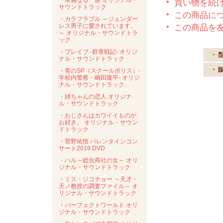
・華麗なる一族 オリジナル・
買い物を続
サウンドトラック
この商品に
・カラフラブル ～ジェンダー
レス男子に愛されています。
この商品を
～ オリジナル・サウンドトラ
ック
・ブレイブ -群青戦記- オリジ
・ 
ナル・サウンドトラック
・ 
・青のSP（スクールポリス）-
学校内警察・嶋田隆平- オリジ
ナル・サウンドトラック
・姉ちゃんの恋人 オリジナ
ル・サウンドトラック
・おじさんはカワイイものが
お好き。 オリジナル・サウン
ドトラック
・菅野祐悟 バレンタインコン
サート2019 DVD
・ハル～総合商社の女～ オリ
ジナル・サウンドトラック
・ミス・ジコチョー ～天才・
天ノ教授の調査ファイル～ オ
リジナル・サウンドトラック
・パーフェクトワールド オリ
ジナル・サウンドトラック