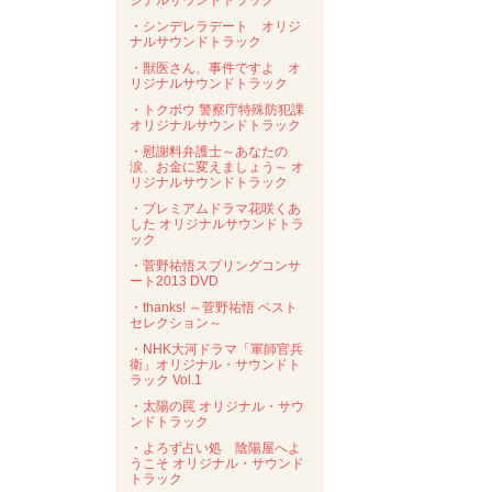
ジナルサウンドトラック
・シンデレラデート オリジ
ナルサウンドトラック
・獣医さん、事件ですよ オ
リジナルサウンドトラック
・トクボウ 警察庁特殊防犯課
オリジナルサウンドトラック
・慰謝料弁護士～あなたの
涙、お金に変えましょう～ オ
リジナルサウンドトラック
・プレミアムドラマ花咲くあ
した オリジナルサウンドトラ
ック
・菅野祐悟スプリングコンサ
ート2013 DVD
・thanks! ～菅野祐悟 ベスト
セレクション～
・NHK大河ドラマ「軍師官兵
衛」オリジナル・サウンドト
ラック Vol.1
・太陽の罠 オリジナル・サウ
ンドトラック
・よろず占い処 陰陽屋へよ
うこそ オリジナル・サウンド
トラック