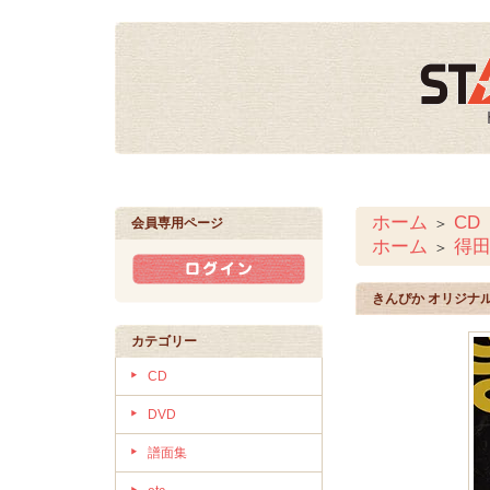
ホーム
CD
＞
会員専用ページ
ホーム
得
＞
きんぴか オリジナ
カテゴリー
CD
DVD
譜面集