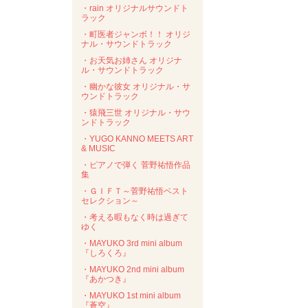
・rain オリジナルサウンドト
ラック
・町医者ジャンボ！！ オリジ
ナル・サウンドトラック
・お天気お姉さん オリジナ
ル・サウンドトラック
・幽かな彼女 オリジナル・サ
ウンドトラック
・猿飛三世 オリジナル・サウ
ンドトラック
・YUGO KANNO MEETS ART
& MUSIC
・ピアノで弾く 菅野祐悟作品
集
・ＧＩＦＴ～菅野祐悟ベスト
セレクション～
・考える暇もなく時は過ぎて
ゆく
・MAYUKO 3rd mini album
『しろくろ』
・MAYUKO 2nd mini album
『あかつき』
・MAYUKO 1st mini album
『蒼空』