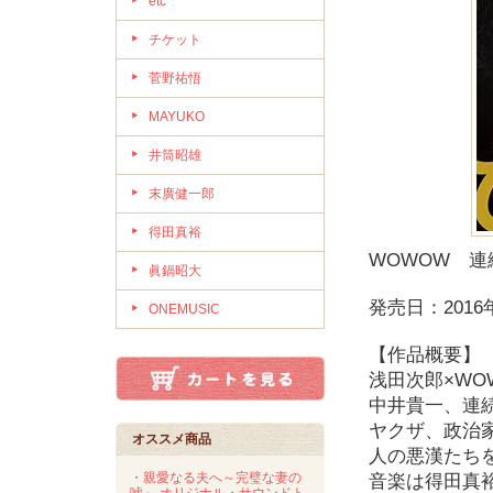
etc
チケット
菅野祐悟
MAYUKO
井筒昭雄
末廣健一郎
得田真裕
WOWOW 
眞鍋昭大
発売日：2016
ONEMUSIC
【作品概要】
浅田次郎×WO
中井貴一、連
ヤクザ、政治
オススメ商品
人の悪漢たち
・親愛なる夫へ～完璧な妻の
音楽は得田真