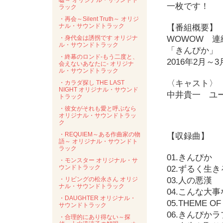
嘘～ オリジナル・サウンドト
一枚です！
ラック
・再会～Silent Truth～ オリジ
ナル・サウンドトラック
【番組概要】
・身代金は誘拐です オリジナ
WOWOW 連
ル・サウンドトラック
「きんぴか」
・終幕のロンド-もう二度と、
2016年2月～
会えないあなたに- オリジナ
ル・サウンドトラック
〈キャスト〉
・カラダ探し THE LAST
NIGHT オリジナル・サウンド
中井貴一 ユ
トラック
・彼女がそれも愛と呼ぶなら
オリジナル・サウンドトラッ
ク
・REQUIEM～ある作曲家の物
【収録曲】
語～ オリジナル・サウンドト
ラック
01.きんぴか
・モンスター オリジナル・サ
ウンドトラック
02.ずるく生
・リビングの松永さん オリジ
03.人の悪漢
ナル・サウンドトラック
04.こんな大
・DAUGHTER オリジナル・
05.THEME 
サウンドトラック
06.きんぴか
・合理的にあり得ない～探