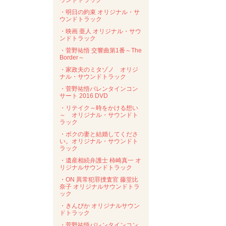
ウンドトラック
・明日の約束 オリジナル・サ
ウンドトラック
・映画 亜人 オリジナル・サウ
ンドトラック
・菅野祐悟 交響曲第1番～The
Border～
・家政夫のミタゾノ オリジ
ナル・サウンドトラック
・菅野祐悟バレンタインコン
サート 2016 DVD
・リテイク～時をかける想い
～ オリジナル・サウンドト
ラック
・ボクの妻と結婚してくださ
い。オリジナル・サウンドト
ラック
・遺産相続弁護士 柿崎真一 オ
リジナルサウンドトラック
・ON 異常犯罪捜査官 藤堂比
奈子 オリジナルサウンドトラ
ック
・きんぴか オリジナルサウン
ドトラック
・菅野祐悟バレンタインコン