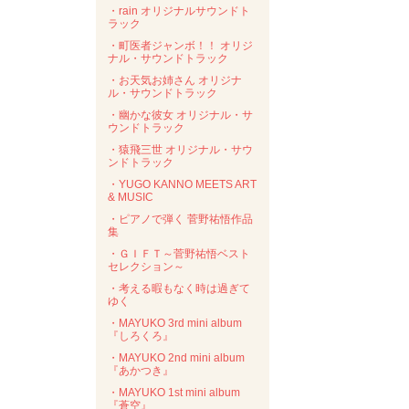
・rain オリジナルサウンドト
ラック
・町医者ジャンボ！！ オリジ
ナル・サウンドトラック
・お天気お姉さん オリジナ
ル・サウンドトラック
・幽かな彼女 オリジナル・サ
ウンドトラック
・猿飛三世 オリジナル・サウ
ンドトラック
・YUGO KANNO MEETS ART
& MUSIC
・ピアノで弾く 菅野祐悟作品
集
・ＧＩＦＴ～菅野祐悟ベスト
セレクション～
・考える暇もなく時は過ぎて
ゆく
・MAYUKO 3rd mini album
『しろくろ』
・MAYUKO 2nd mini album
『あかつき』
・MAYUKO 1st mini album
『蒼空』