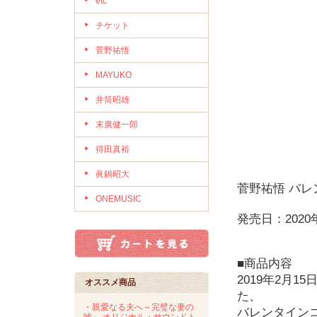
etc
チケット
菅野祐悟
MAYUKO
井筒昭雄
末廣健一郎
得田真裕
眞鍋昭大
菅野祐悟 バレン
ONEMUSIC
発売日：2020
■商品内容
2019年2月
オススメ商品
た、
・親愛なる夫へ～完璧な妻の
バレンタイン