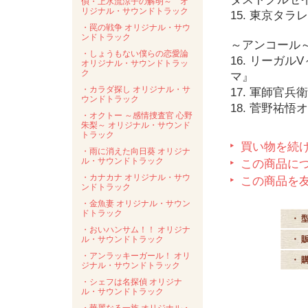
偵・上水流涼子の解明～ オ
リジナル・サウンドトラック
15. 東京タラ
・罠の戦争 オリジナル・サウ
ンドトラック
～アンコール
・しょうもない僕らの恋愛論
16. リーガ
オリジナル・サウンドトラッ
ク
マ』
・カラダ探し オリジナル・サ
17. 軍師官
ウンドトラック
18. 菅野祐悟
・オクトー ～感情捜査官 心野
朱梨～ オリジナル・サウンド
トラック
買い物を続
・雨に消えた向日葵 オリジナ
ル・サウンドトラック
この商品に
・カナカナ オリジナル・サウ
この商品を
ンドトラック
・金魚妻 オリジナル・サウン
ドトラック
・ 
・おいハンサム！！ オリジナ
ル・サウンドトラック
・ 
・アンラッキーガール！ オリ
・ 
ジナル・サウンドトラック
・シェフは名探偵 オリジナ
ル・サウンドトラック