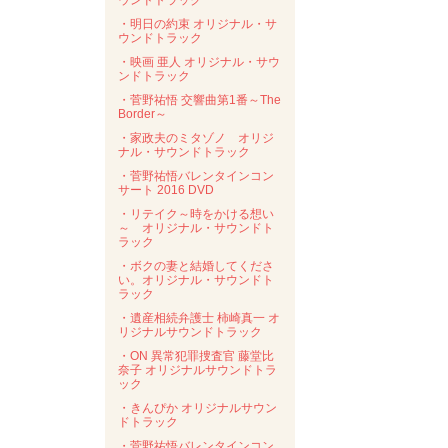
ウンドトラック
・明日の約束 オリジナル・サ
ウンドトラック
・映画 亜人 オリジナル・サウ
ンドトラック
・菅野祐悟 交響曲第1番～The
Border～
・家政夫のミタゾノ オリジ
ナル・サウンドトラック
・菅野祐悟バレンタインコン
サート 2016 DVD
・リテイク～時をかける想い
～ オリジナル・サウンドト
ラック
・ボクの妻と結婚してくださ
い。オリジナル・サウンドト
ラック
・遺産相続弁護士 柿崎真一 オ
リジナルサウンドトラック
・ON 異常犯罪捜査官 藤堂比
奈子 オリジナルサウンドトラ
ック
・きんぴか オリジナルサウン
ドトラック
・菅野祐悟バレンタインコン