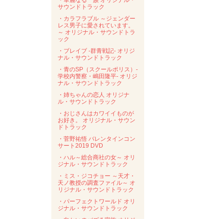
・華麗なる一族 オリジナル・
サウンドトラック
・カラフラブル ～ジェンダー
レス男子に愛されています。
～ オリジナル・サウンドトラ
ック
・ブレイブ -群青戦記- オリジ
ナル・サウンドトラック
・青のSP（スクールポリス）-
学校内警察・嶋田隆平- オリジ
ナル・サウンドトラック
・姉ちゃんの恋人 オリジナ
ル・サウンドトラック
・おじさんはカワイイものが
お好き。 オリジナル・サウン
ドトラック
・菅野祐悟 バレンタインコン
サート2019 DVD
・ハル～総合商社の女～ オリ
ジナル・サウンドトラック
・ミス・ジコチョー ～天才・
天ノ教授の調査ファイル～ オ
リジナル・サウンドトラック
・パーフェクトワールド オリ
ジナル・サウンドトラック