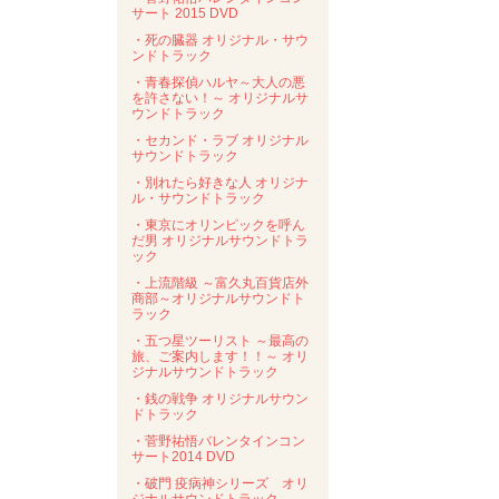
サート 2015 DVD
・死の臓器 オリジナル・サウ
ンドトラック
・青春探偵ハルヤ～大人の悪
を許さない！～ オリジナルサ
ウンドトラック
・セカンド・ラブ オリジナル
サウンドトラック
・別れたら好きな人 オリジナ
ル・サウンドトラック
・東京にオリンピックを呼ん
だ男 オリジナルサウンドトラ
ック
・上流階級 ～富久丸百貨店外
商部～オリジナルサウンドト
ラック
・五つ星ツーリスト ～最高の
旅、ご案内します！！～ オリ
ジナルサウンドトラック
・銭の戦争 オリジナルサウン
ドトラック
・菅野祐悟バレンタインコン
サート2014 DVD
・破門 疫病神シリーズ オリ