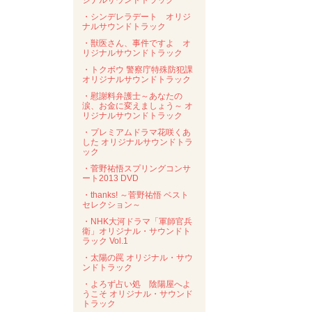
ジナルサウンドトラック
・シンデレラデート オリジ
ナルサウンドトラック
・獣医さん、事件ですよ オ
リジナルサウンドトラック
・トクボウ 警察庁特殊防犯課
オリジナルサウンドトラック
・慰謝料弁護士～あなたの
涙、お金に変えましょう～ オ
リジナルサウンドトラック
・プレミアムドラマ花咲くあ
した オリジナルサウンドトラ
ック
・菅野祐悟スプリングコンサ
ート2013 DVD
・thanks! ～菅野祐悟 ベスト
セレクション～
・NHK大河ドラマ「軍師官兵
衛」オリジナル・サウンドト
ラック Vol.1
・太陽の罠 オリジナル・サウ
ンドトラック
・よろず占い処 陰陽屋へよ
うこそ オリジナル・サウンド
トラック