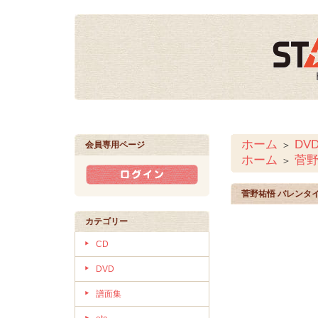
ホーム
DV
＞
会員専用ページ
ホーム
菅
＞
菅野祐悟 バレンタイ
カテゴリー
CD
DVD
譜面集