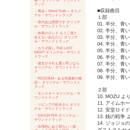
嘘～ オリジナル・サウンドト
ラック
■収録曲目
・再会～Silent Truth～ オリジ
ナル・サウンドトラック
１部
・身代金は誘拐です オリジナ
01. 半分、
ル・サウンドトラック
02. 半分、青
・終幕のロンド-もう二度と、
03. 半分、青
会えないあなたに- オリジナ
ル・サウンドトラック
04. 半分、青
・カラダ探し THE LAST
05. 半分、青
NIGHT オリジナル・サウンド
トラック
06. 半分、
・彼女がそれも愛と呼ぶなら
07. 半分、青
オリジナル・サウンドトラッ
08. 半分、青い。
ク
09. 半分、青い。
・REQUIEM～ある作曲家の物
語～ オリジナル・サウンドト
ラック
２部
・モンスター オリジナル・サ
10. MOZU 
ウンドトラック
11. アイムホー
・リビングの松永さん オリジ
ナル・サウンドトラック
12. 安堂ロイド
・DAUGHTER オリジナル・
13. 銭の戦争
サウンドトラック
14. ジョジ
・合理的にあり得ない～探
ダストクルセ